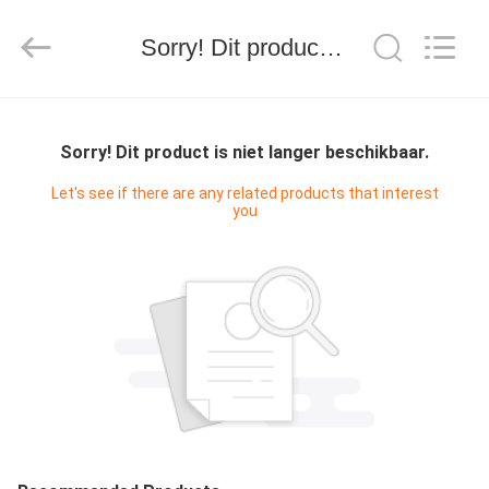
WORLD
ORAL
CARE
CENTER.
Sorry! Dit product is niet langer beschikbaar.
All
Rights
Reserved.
HUIS
Sorry! Dit product is niet langer beschikbaar.
PRODUCTEN
Let's see if there are any related products that interest
you
VIDEO'S
ONGEVEER
ONS
FABRIEKSREIS