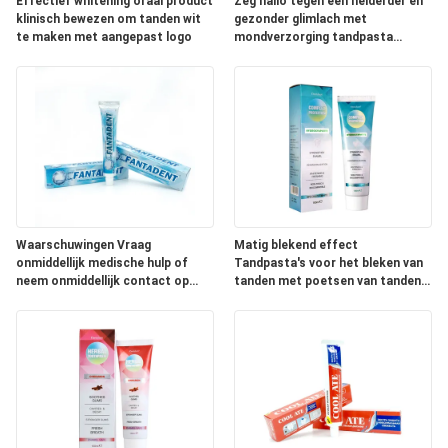
Effectief whitening oraal product
Zeg hallo tegen een helderder en
klinisch bewezen om tanden wit
gezonder glimlach met
te maken met aangepast logo
mondverzorging tandpasta
Tandpasta
Waarschuwingen Vraag
Matig blekend effect
onmiddellijk medische hulp of
Tandpasta's voor het bleken van
neem onmiddellijk contact op
tanden met poetsen van tanden
met een vergiftigingscentrum.
twee keer per dag en ingrediënten
met natriumfytaat