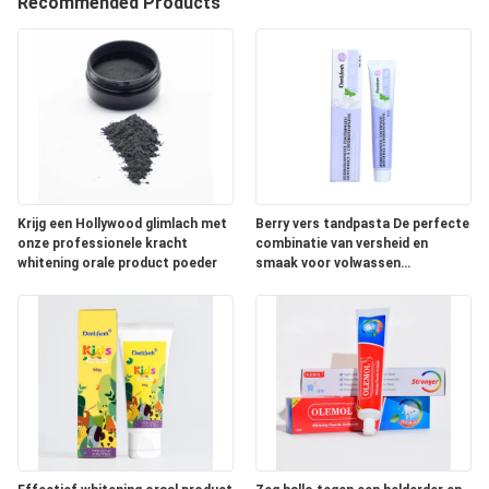
KWALITEITSCONTROLE
Recommended Products
CONTACTEER
ONS
VERZOEK
OM
Krijg een Hollywood glimlach met
Berry vers tandpasta De perfecte
EEN
onze professionele kracht
combinatie van versheid en
whitening orale product poeder
smaak voor volwassen
CITAAT
mondverzorging
SITEMAP
PRIVACYBELEID