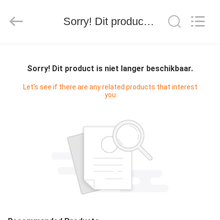
WORLD
ORAL
CARE
CENTER.
Sorry! Dit product is niet langer beschikbaar.
All
Rights
Reserved.
HUIS
Sorry! Dit product is niet langer beschikbaar.
PRODUCTEN
Let's see if there are any related products that interest
you
VIDEO'S
ONGEVEER
ONS
FABRIEKSREIS