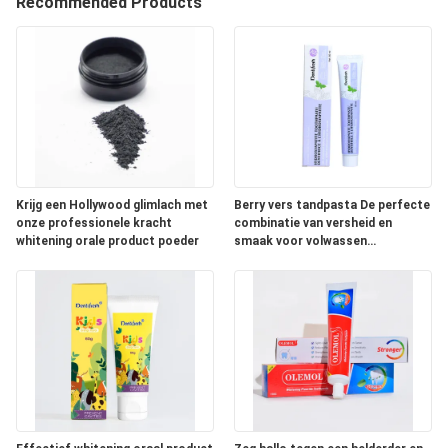
KWALITEITSCONTROLE
Recommended Products
CONTACTEER
ONS
VERZOEK
OM
Krijg een Hollywood glimlach met
Berry vers tandpasta De perfecte
EEN
onze professionele kracht
combinatie van versheid en
whitening orale product poeder
smaak voor volwassen
CITAAT
mondverzorging
SITEMAP
PRIVACYBELEID