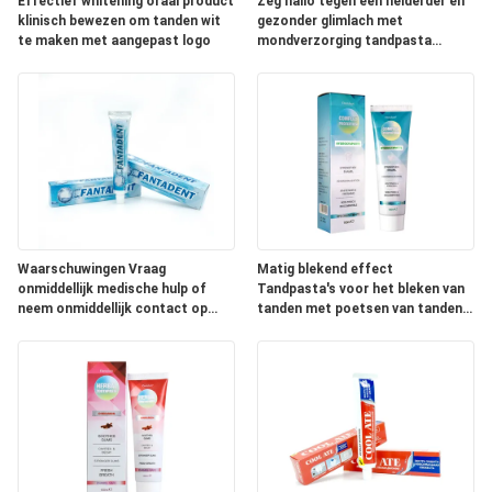
Effectief whitening oraal product
Zeg hallo tegen een helderder en
klinisch bewezen om tanden wit
gezonder glimlach met
te maken met aangepast logo
mondverzorging tandpasta
Tandpasta
Waarschuwingen Vraag
Matig blekend effect
onmiddellijk medische hulp of
Tandpasta's voor het bleken van
neem onmiddellijk contact op
tanden met poetsen van tanden
met een vergiftigingscentrum.
twee keer per dag en ingrediënten
met natriumfytaat