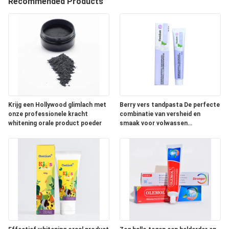
KWALITEITSCONTROLE
Recommended Products
CONTACTEER
ONS
VERZOEK
OM
Krijg een Hollywood glimlach met
Berry vers tandpasta De perfecte
EEN
onze professionele kracht
combinatie van versheid en
whitening orale product poeder
smaak voor volwassen
CITAAT
mondverzorging
SITEMAP
PRIVACYBELEID