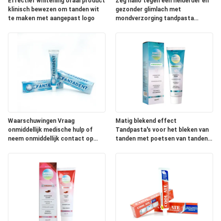
Effectief whitening oraal product
Zeg hallo tegen een helderder en
klinisch bewezen om tanden wit
gezonder glimlach met
te maken met aangepast logo
mondverzorging tandpasta
Tandpasta
Waarschuwingen Vraag
Matig blekend effect
onmiddellijk medische hulp of
Tandpasta's voor het bleken van
neem onmiddellijk contact op
tanden met poetsen van tanden
met een vergiftigingscentrum.
twee keer per dag en ingrediënten
met natriumfytaat