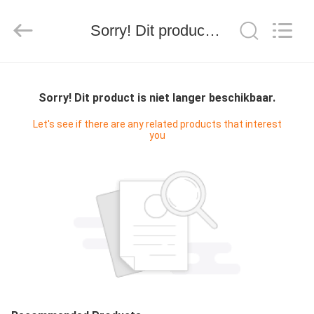
WORLD
ORAL
CARE
CENTER.
Sorry! Dit product is niet langer beschikbaar.
All
Rights
Reserved.
HUIS
Sorry! Dit product is niet langer beschikbaar.
PRODUCTEN
Let's see if there are any related products that interest
you
VIDEO'S
ONGEVEER
ONS
FABRIEKSREIS